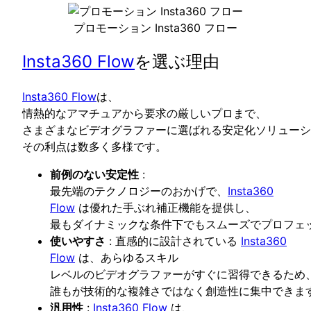
プロモーション Insta360 フロー
Insta360 Flow
を選ぶ理由
Insta360 Flow
は、
情熱的なアマチュアから要求の厳しいプロまで、
さまざまなビデオグラファーに選ばれる安定化ソリューシ
その利点は数多く多様です。
前例のない安定性
:
最先端のテクノロジーのおかげで、
Insta360
Flow
は優れた手ぶれ補正機能を提供し、
最もダイナミックな条件下でもスムーズでプロフェ
使いやすさ
: 直感的に設計されている
Insta360
Flow
は、あらゆるスキル
レベルのビデオグラファーがすぐに習得できるため
誰もが技術的な複雑さではなく創造性に集中できま
汎用性
:
Insta360 Flow
は、