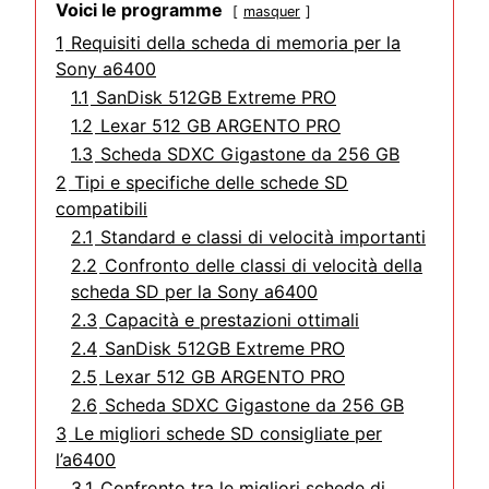
Voici le programme
masquer
1
Requisiti della scheda di memoria per la
Sony a6400
1.1
SanDisk 512GB Extreme PRO
1.2
Lexar 512 GB ARGENTO PRO
1.3
Scheda SDXC Gigastone da 256 GB
2
Tipi e specifiche delle schede SD
compatibili
2.1
Standard e classi di velocità importanti
2.2
Confronto delle classi di velocità della
scheda SD per la Sony a6400
2.3
Capacità e prestazioni ottimali
2.4
SanDisk 512GB Extreme PRO
2.5
Lexar 512 GB ARGENTO PRO
2.6
Scheda SDXC Gigastone da 256 GB
3
Le migliori schede SD consigliate per
l’a6400
3.1
Confronto tra le migliori schede di