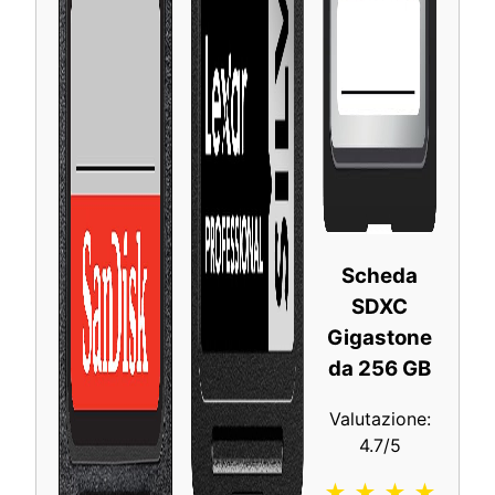
Scheda
SDXC
Gigastone
da 256 GB
Valutazione:
4.7/5
★ ★ ★ ★