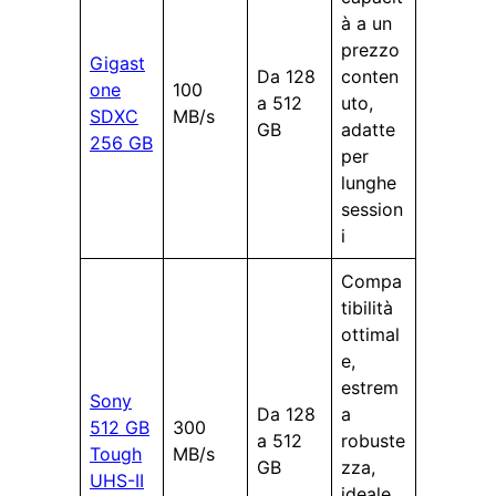
à a un
prezzo
Gigast
Da 128
conten
one
100
a 512
uto,
SDXC
MB/s
GB
adatte
256 GB
per
lunghe
session
i
Compa
tibilità
ottimal
e,
estrem
Sony
Da 128
a
512 GB
300
a 512
robuste
Tough
MB/s
GB
zza,
UHS-II
ideale