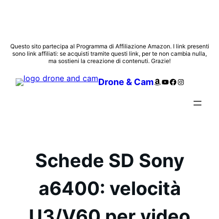
Vai
Questo sito partecipa al Programma di Affiliazione Amazon. I link presenti
sono link affiliati: se acquisti tramite questi link, per te non cambia nulla,
al
ma sostieni la creazione di contenuti. Grazie!
contenuto
Amazon
YouTube
Facebook
Instagram
Drone & Cam
Schede SD Sony
a6400: velocità
U3/V60 per video