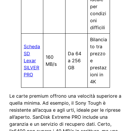
per
condizi
oni
difficili
Bilancia
Scheda
to tra
SD
Da 64
prezzo
160
Lexar
a 256
e
MB/s
SILVER
GB
prestaz
PRO
ioni in
4K
Le carte premium offrono una velocità superiore a
quella minima. Ad esempio, il Sony Tough è
resistente all’acqua e agli urti, ideale per le riprese
all’aperto. SanDisk Extreme PRO include una
garanzia e un servizio di recupero dati. Certo,