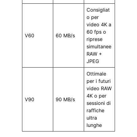
Consigliat
o per
video 4K a
60 fps o
V60
60 MB/s
riprese
simultanee
RAW +
JPEG
Ottimale
per i futuri
video RAW
4K o per
V90
90 MB/s
sessioni di
raffiche
ultra
lunghe