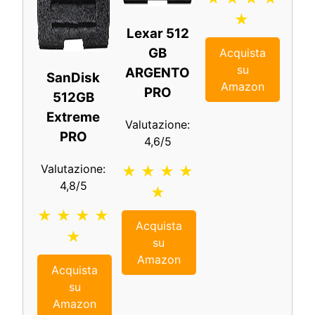
★
Lexar 512
GB
Acquista
su
ARGENTO
SanDisk
Amazon
PRO
512GB
Extreme
Valutazione:
PRO
4,6/5
Valutazione:
★ ★ ★ ★
4,8/5
★
★ ★ ★ ★
Acquista
★
su
Amazon
Acquista
su
Amazon