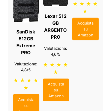
★ ★ ★ ★
★
Lexar 512
GB
Acquista
su
ARGENTO
SanDisk
Amazon
PRO
512GB
Extreme
Valutazione:
PRO
4,6/5
Valutazione:
★ ★ ★ ★
4,8/5
★
★ ★ ★ ★
Acquista
★
su
Amazon
Acquista
su