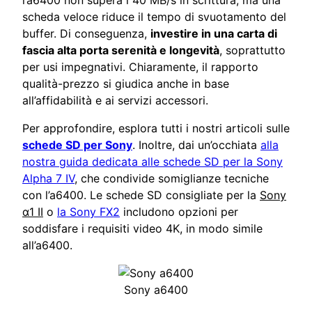
l’a6400 non supera i 40 MB/s in scrittura, ma una
scheda veloce riduce il tempo di svuotamento del
buffer. Di conseguenza,
investire in una carta di
fascia alta porta serenità e longevità
, soprattutto
per usi impegnativi. Chiaramente, il rapporto
qualità-prezzo si giudica anche in base
all’affidabilità e ai servizi accessori.
Per approfondire, esplora tutti i nostri articoli sulle
schede SD per Sony
. Inoltre, dai un’occhiata
alla
nostra guida dedicata alle schede SD per la Sony
Alpha 7 IV
, che condivide somiglianze tecniche
con l’a6400. Le schede SD consigliate per la
Sony
α1 II
o
la Sony FX2
includono opzioni per
soddisfare i requisiti video 4K, in modo simile
all’a6400.
Sony a6400