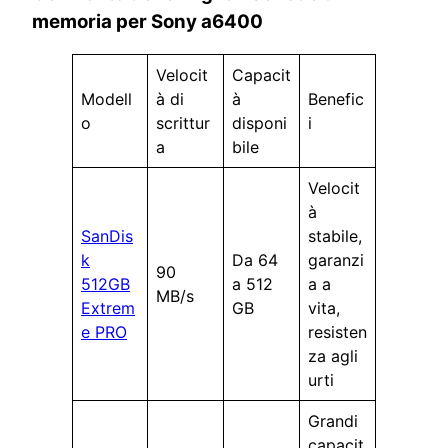
memoria per Sony a6400
Velocit
Capacit
Modell
à di
à
Benefic
o
scrittur
disponi
i
a
bile
Velocit
à
SanDis
stabile,
k
Da 64
garanzi
90
512GB
a 512
a a
MB/s
Extrem
GB
vita,
e PRO
resisten
za agli
urti
Grandi
capacit