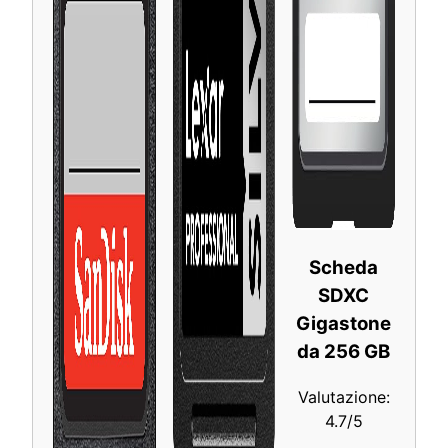
Scheda
SDXC
Gigastone
da 256 GB
Valutazione:
4.7/5