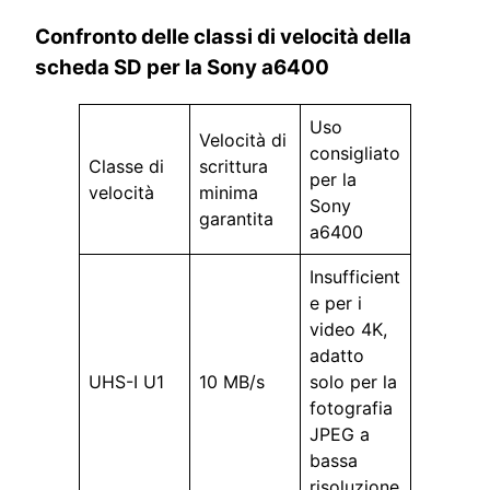
Confronto delle classi di velocità della
scheda SD per la Sony a6400
Uso
Velocità di
consigliato
Classe di
scrittura
per la
velocità
minima
Sony
garantita
a6400
Insufficient
e per i
video 4K,
adatto
UHS-I U1
10 MB/s
solo per la
fotografia
JPEG a
bassa
risoluzione