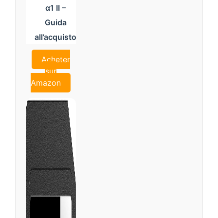
α1 II –
Guida
all’acquisto
Acheter
sur
Amazon