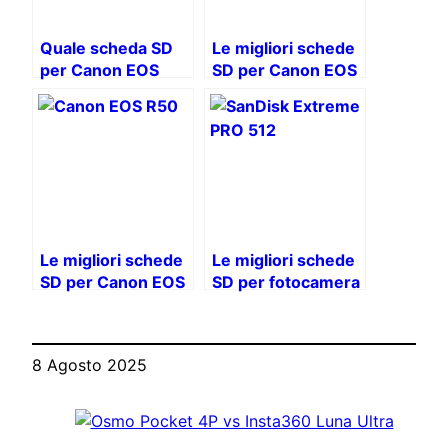
Quale scheda SD
Le migliori schede
per Canon EOS
SD per Canon EOS
R1? La guida
2000D
definitiva per
sbloccare tutto il
potenziale del tuo
case
Le migliori schede
Le migliori schede
SD per Canon EOS
SD per fotocamera
R50: Guida
mirrorless Canon
completa
EOS R100
all’acquisto
8 Agosto 2025