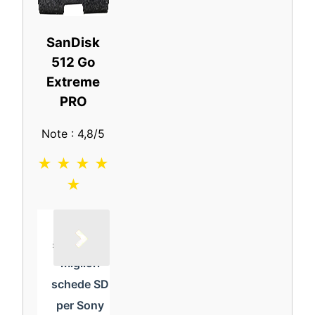
SanDisk
512 Go
Extreme
PRO
Note : 4,8/5
★ ★ ★ ★
★
Leggi
anche
Le
migliori
schede SD
per Sony