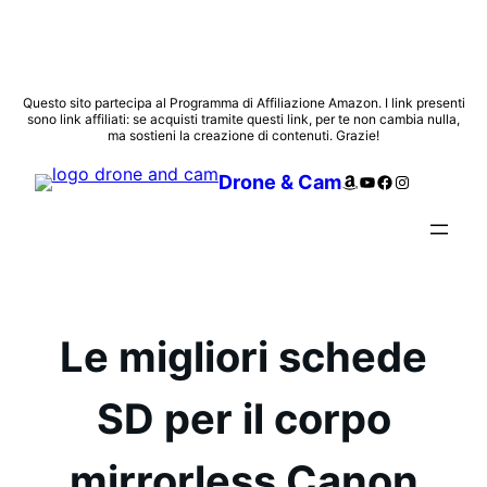
Vai
Questo sito partecipa al Programma di Affiliazione Amazon. I link presenti
sono link affiliati: se acquisti tramite questi link, per te non cambia nulla,
al
ma sostieni la creazione di contenuti. Grazie!
contenuto
Amazon
YouTube
Facebook
Instagram
Drone & Cam
Le migliori schede
SD per il corpo
mirrorless Canon