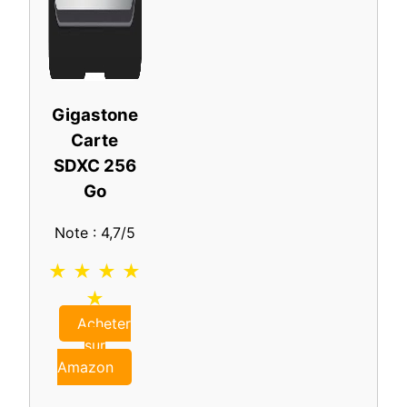
Gigastone
Carte
SDXC 256
Go
Note : 4,7/5
★ ★ ★ ★
★
Acheter
sur
Amazon