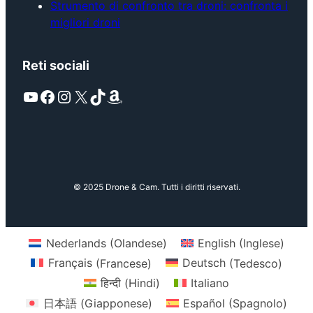
Strumento di confronto tra droni: confronta i
migliori droni
Reti sociali
YouTube
Facebook
Instagram
X
TikTok
Amazon
© 2025 Drone & Cam. Tutti i diritti riservati.
Nederlands
(
Olandese
)
English
(
Inglese
)
Français
(
Francese
)
Deutsch
(
Tedesco
)
हिन्दी
(
Hindi
)
Italiano
日本語
(
Giapponese
)
Español
(
Spagnolo
)