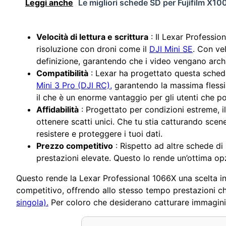
Leggi anche
Le migliori schede SD per Fujifilm X10
Velocità di lettura e scrittura
: Il Lexar Profession
risoluzione con droni come il
DJI Mini SE
. Con ve
definizione, garantendo che i video vengano archi
Compatibilità
: Lexar ha progettato questa sched
Mini 3 Pro (DJI RC),
garantendo la massima flessibi
il che è un enorme vantaggio per gli utenti che p
Affidabilità
: Progettato per condizioni estreme, il
ottenere scatti unici. Che tu stia catturando sce
resistere e proteggere i tuoi dati.
Prezzo competitivo
: Rispetto ad altre schede di
prestazioni elevate. Questo lo rende un’ottima o
Questo rende la Lexar Professional 1066X una scelta int
competitivo, offrendo allo stesso tempo prestazioni ch
singola).
Per coloro che desiderano catturare immagini 