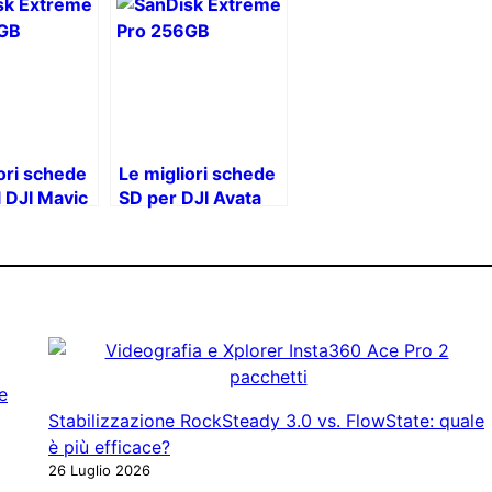
ori schede
Le migliori schede
l DJI Mavic
SD per DJI Avata
el 2025
360
e
Stabilizzazione RockSteady 3.0 vs. FlowState: quale
è più efficace?
26 Luglio 2026