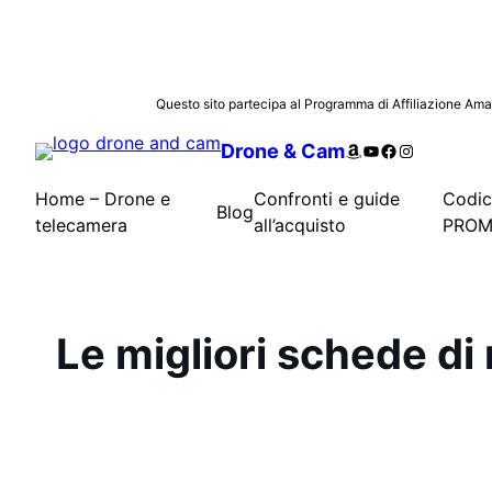
Vai
Questo sito partecipa al Programma di Affiliazione Amazon
al
Amazon
YouTube
Facebook
Instagram
Drone & Cam
contenuto
Home – Drone e
Confronti e guide
Codi
Blog
telecamera
all’acquisto
PROM
Le migliori schede di