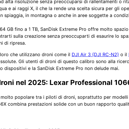
d alta risoluzione senza preoccuparsi di rallentamenti o rita
acqua e ai raggi X, il che la rende una scelta sicura per gli o
do in spiaggia, in montagna o anche in aree soggette a condi
4 GB fino a 1 TB, SanDisk Extreme Pro offre molto spazio p
trarti sulla creazione senza preoccuparti di esaurire lo spaz
i di ripresa.
loro che utilizzano droni come il
DJI Air 3 (DJI RC-N2)
o il
 assolute. Gli utenti di droni di questo calibro sono alla ric
ro dispositivi e la SanDisk Extreme Pro non delude mai.
droni nel 2025: Lexar Professional 10
molto popolare tra i piloti di droni, soprattutto per modell
66X combina prestazioni solide con un buon rapporto quali