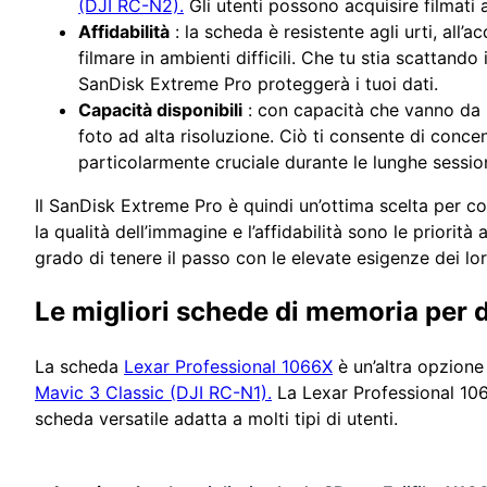
(DJI RC-N2).
Gli utenti possono acquisire filmati a
Affidabilità
: la scheda è resistente agli urti, all’
filmare in ambienti difficili. Che tu stia scattan
SanDisk Extreme Pro proteggerà i tuoi dati.
Capacità disponibili
: con capacità che vanno da 6
foto ad alta risoluzione. Ciò ti consente di concen
particolarmente cruciale durante le lunghe session
Il SanDisk Extreme Pro è quindi un’ottima scelta per co
la qualità dell’immagine e l’affidabilità sono le priorità
grado di tenere il passo con le elevate esigenze dei lo
Le migliori schede di memoria per 
La scheda
Lexar Professional 1066X
è un’altra opzione 
Mavic 3 Classic (DJI RC-N1).
La Lexar Professional 10
scheda versatile adatta a molti tipi di utenti.