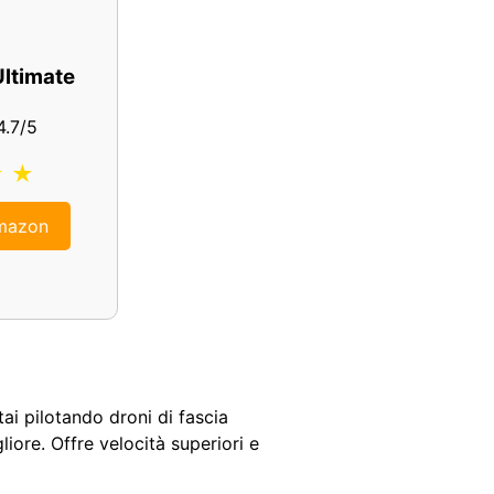
ltimate
4.7/5
★ ★
Amazon
tai pilotando droni di fascia
liore. Offre velocità superiori e