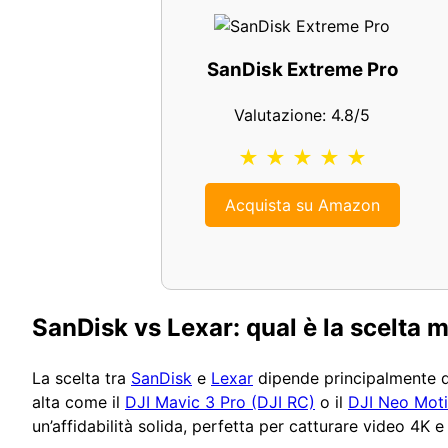
SanDisk Extreme Pro
Valutazione: 4.8/5
★ ★ ★ ★ ★
Acquista su Amazon
SanDisk vs Lexar: qual è la scelta m
La scelta tra
SanDisk
e
Lexar
dipende principalmente dal
alta come il
DJI Mavic 3 Pro (DJI RC)
o il
DJI Neo Mot
un’affidabilità solida, perfetta per catturare video 4K