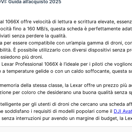
0VI: Guida all’acquisto 2025
al 1066X offre velocità di lettura e scrittura elevate, essenz
locità fino a 160 MB/s, questa scheda è perfettamente adatt
viati senza perdere la qualità.
a per essere compatibile con un’ampia gamma di droni, comp
lità. È possibile utilizzarlo con diversi dispositivi senza p
ossiedono più droni.
 Lexar Professional 1066X è l’ideale per i piloti che vogliono
ne a temperature gelide o con un caldo soffocante, questa 
 memoria della stessa classe, la Lexar offre un prezzo più
pzione per coloro che desiderano una buona qualità senza 
elligente per gli utenti di droni che cercano una scheda af
e soddisfano i requisiti di modelli popolari come il
DJI Ava
senza interruzioni pur avendo un margine di budget, la Lexa