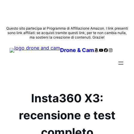
Vai
Questo sito partecipa al Programma di Affiliazione Amazon. I link presenti
sono link affiliati: se acquisti tramite questi link, per te non cambia nulla,
al
ma sostieni la creazione di contenuti. Grazie!
contenuto
Amazon
YouTube
Facebook
Instagram
Drone & Cam
Insta360 X3:
recensione e test
completo