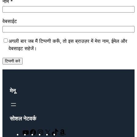
नाम
*
वेबसाईट
अगली बार जब मैं टिप्पणी करूँ, तो इस ब्राउज़र में मेरा नाम, ईमेल और
वेबसाइट सहेजें।
मेनू
सोशल नेटवर्क
Y
F
I
X
T
A