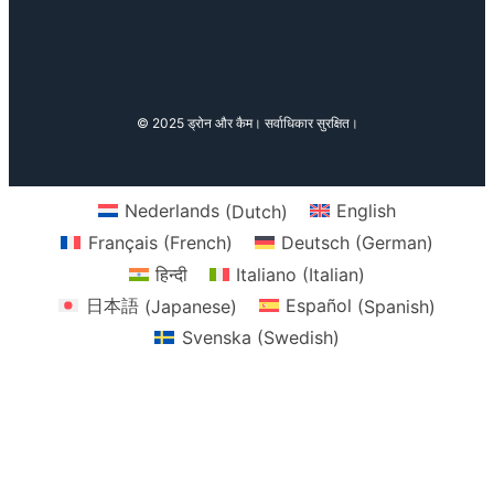
o
a
n
i
m
u
c
s
k
a
T
e
t
T
z
u
b
a
o
o
b
o
g
k
n
© 2025 ड्रोन और कैम। सर्वाधिकार सुरक्षित।
e
o
r
k
a
m
Nederlands
(
Dutch
)
English
Français
(
French
)
Deutsch
(
German
)
हिन्दी
Italiano
(
Italian
)
日本語
(
Japanese
)
Español
(
Spanish
)
Svenska
(
Swedish
)