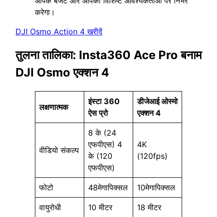
आपके बजट और आपकी विशिष्ट आवश्यकताओं पर निर्भर
करेगा।
DJI Osmo Action 4 खरीदें
तुलना तालिका: Insta360 Ace Pro बनाम
DJI Osmo एक्शन 4
इंस्टा 360
डीजेआई ओस्मो
लक्षणात्‍मक
ऐस प्रो
एक्शन 4
8 के (24
एफपीएस) 4
4K
वीडियो संकल्प
के (120
(120fps)
एफपीएस)
फोटो
48मेगापिक्सल
10मेगापिक्सल
वायुरोधी
10 मीटर
18 मीटर