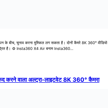
Instagram
X
TikTok
Amazon
© 2025 ड्रोन और कैम। सर्वाधिकार सुरक्षित।
(
French
)
Deutsch
(
German
)
हिन्दी
Italiano
(
Ita
Svenska
(
Swedish
)
Русский
(
Russian
)