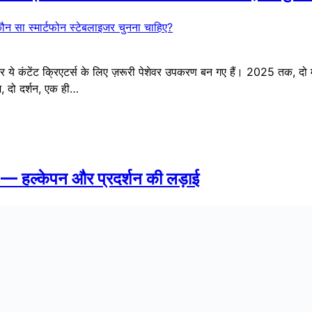
गई है, और ये कंटेंट क्रिएटर्स के लिए ज़रूरी पेशेवर उपकरण बन गए हैं। 2025 तक, द
, दो दर्शन, एक ही…
ल्केपन और प्रदर्शन की लड़ाई
 बीच, चुनाव करना मुश्किल लग सकता है। दोनों कैमरे 8K 360° वीडियो प्रदा
केंद्रित है। ⚙️ Insta360 X4 Air बनाम Insta360…