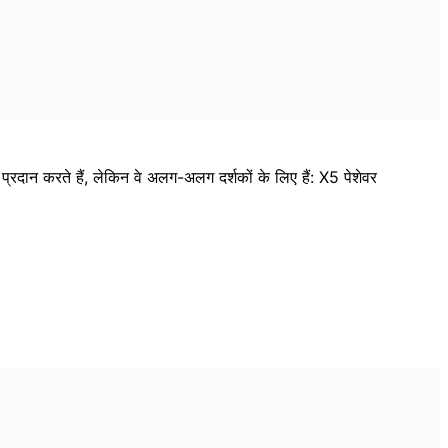
lian
)
日本語
(
Japanese
)
Español
(
Spanish
)