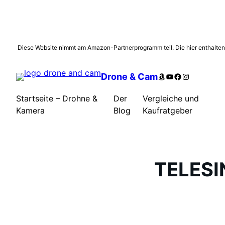
Zum
Diese Website nimmt am Amazon-Partnerprogramm teil. Die hier enthaltenen L
Inhalt
springen
Amazon
YouTube
Facebook
Instagram
Drone & Cam
Startseite – Drohne &
Der
Vergleiche und
Kamera
Blog
Kaufratgeber
TELESI