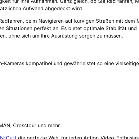
gkeit für Ihre Aufnahmen. Ganz gleich, ob Sie Rad fahren, M
usätzlichen Aufwand abgedeckt wird.
adfahren, beim Navigieren auf kurvigen Straßen mit dem M
en Situationen perfekt an. Es bietet optimale Stabilität und 
en, ohne sich um Ihre Ausrüstung sorgen zu müssen.
ion-Kameras kompatibel und gewährleistet so eine vielseitige
MAN, Crosstour und mehr.
N-Gurt
die perfekte Wahl für jeden Action-Video-Enthusiaste