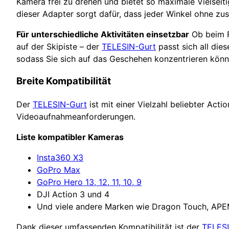
Kamera frei zu drehen und bietet so maximale Vielseiti
dieser Adapter sorgt dafür, dass jeder Winkel ohne z
Für unterschiedliche Aktivitäten einsetzbar
Ob beim R
auf der Skipiste – der
TELESIN-Gurt
passt sich all dies
sodass Sie sich auf das Geschehen konzentrieren könn
Breite Kompatibilität
Der
TELESIN-Gurt
ist mit einer Vielzahl beliebter Act
Videoaufnahmeanforderungen.
Liste kompatibler Kameras
Insta360 X3
GoPro Max
GoPro Hero 13, 12, 11, 10, 9
DJI Action 3 und 4
Und viele andere Marken wie Dragon Touch, APE
Dank dieser umfassenden Kompatibilität ist der
TELESI