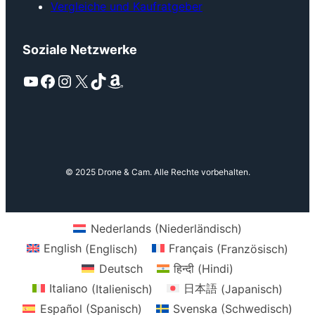
Vergleiche und Kaufratgeber
Soziale Netzwerke
YouTube
Facebook
Instagram
X
TikTok
Amazon
© 2025 Drone & Cam. Alle Rechte vorbehalten.
Nederlands
(
Niederländisch
)
English
(
Englisch
)
Français
(
Französisch
)
Deutsch
हिन्दी
(
Hindi
)
Italiano
(
Italienisch
)
日本語
(
Japanisch
)
Español
(
Spanisch
)
Svenska
(
Schwedisch
)