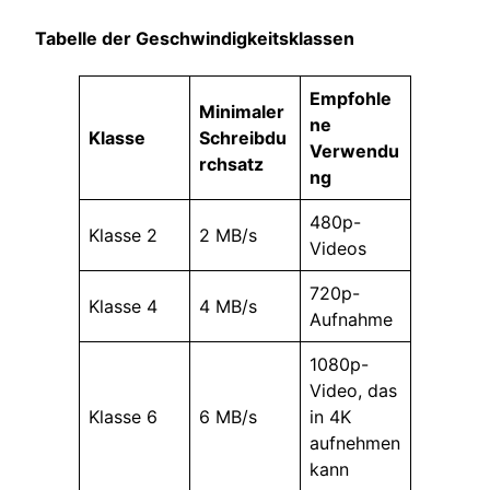
Tabelle der Geschwindigkeitsklassen
Empfohle
Minimaler
ne
Klasse
Schreibdu
Verwendu
rchsatz
ng
480p-
Klasse 2
2 MB/s
Videos
720p-
Klasse 4
4 MB/s
Aufnahme
1080p-
Video, das
Klasse 6
6 MB/s
in 4K
aufnehmen
kann