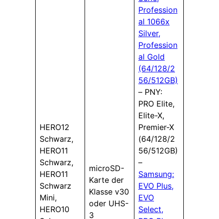
Profession
al 1066x
Silver,
Profession
al Gold
(64/128/2
56/512GB)
– PNY:
PRO Elite,
Elite-X,
HERO12
Premier-X
Schwarz,
(64/128/2
HERO11
56/512GB)
Schwarz,
–
microSD-
HERO11
Samsung:
Karte der
Schwarz
EVO Plus,
Klasse v30
Mini,
EVO
oder UHS-
HERO10
Select,
3