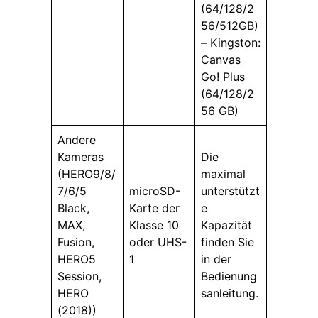
(64/128/2
56/512GB)
– Kingston:
Canvas
Go! Plus
(64/128/2
56 GB)
Andere
Kameras
Die
(HERO9/8/
maximal
7/6/5
microSD-
unterstützt
Black,
Karte der
e
MAX,
Klasse 10
Kapazität
Fusion,
oder UHS-
finden Sie
HERO5
1
in der
Session,
Bedienung
HERO
sanleitung.
(2018))