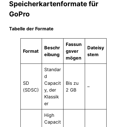
Speicherkartenformate für
GoPro
Tabelle der Formate
Fassun
Beschr
Dateisy
Format
gsver
eibung
stem
mögen
Standar
d
SD
Capacit
Bis zu
–
(SDSC)
y, der
2 GB
Klassik
er
High
Capacit