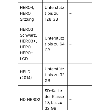
HERO4,
Unterstütz
HERO
t bis zu
–
Sitzung
128 GB
HERO3
Schwarz,
Unterstütz
HERO3+,
t bis zu 64
–
HERO+,
GB
HERO+
LCD
Unterstütz
HELD
t bis zu 32
–
(2014)
GB
SD-Karte
der Klasse
HD HERO2
–
10, bis zu
32 GB