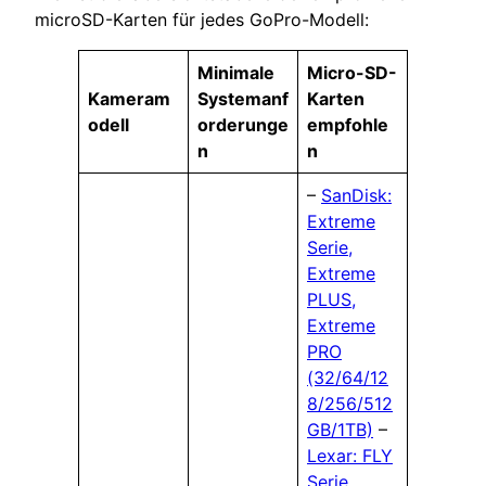
microSD-Karten für jedes GoPro-Modell:
Minimale
Micro-SD-
Kameram
Systemanf
Karten
odell
orderunge
empfohle
n
n
–
SanDisk:
Extreme
Serie,
Extreme
PLUS,
Extreme
PRO
(32/64/12
8/256/512
GB/1TB)
–
Lexar: FLY
Serie,