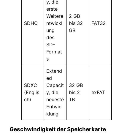
y, die
erste
Weitere
2 GB
SDHC
ntwickl
bis 32
FAT32
ung
GB
des
SD-
Format
s
Extend
ed
SDXC
Capacit
32 GB
(Englis
y, die
bis 2
exFAT
ch)
neueste
TB
Entwic
klung
Geschwindigkeit der Speicherkarte