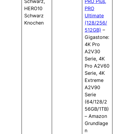
Schwarz,
PRO Plus,
HERO10
PRO
Schwarz
Ultimate
Knochen
(128/256/
512GB)
–
Gigastone:
4K Pro
A2V30
Serie, 4K
Pro A2V60
Serie, 4K
Extreme
A2V90
Serie
(64/128/2
56GB/1TB)
– Amazon
Grundlage
n