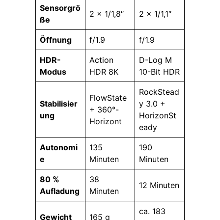
Sensorgrö
2 × 1/1,8″
2 × 1/1,1″
ße
Öffnung
f/1.9
f/1.9
HDR-
Action
D-Log M
Modus
HDR 8K
10-Bit HDR
RockStead
FlowState
Stabilisier
y 3.0 +
+ 360°-
ung
HorizonSt
Horizont
eady
Autonomi
135
190
e
Minuten
Minuten
80 %
38
12 Minuten
Aufladung
Minuten
ca. 183
Gewicht
165 g