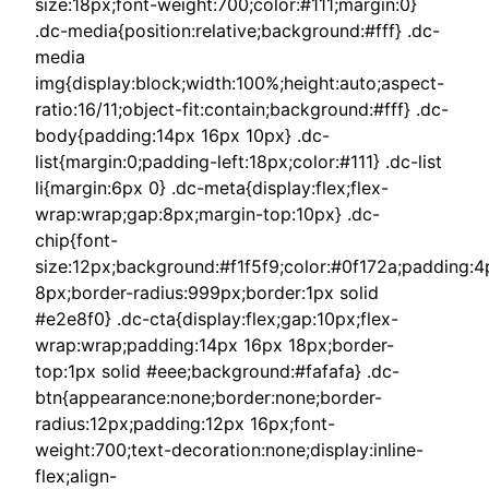
size:18px;font-weight:700;color:#111;margin:0}
.dc-media{position:relative;background:#fff} .dc-
media
img{display:block;width:100%;height:auto;aspect-
ratio:16/11;object-fit:contain;background:#fff} .dc-
body{padding:14px 16px 10px} .dc-
list{margin:0;padding-left:18px;color:#111} .dc-list
li{margin:6px 0} .dc-meta{display:flex;flex-
wrap:wrap;gap:8px;margin-top:10px} .dc-
chip{font-
size:12px;background:#f1f5f9;color:#0f172a;padding:4
8px;border-radius:999px;border:1px solid
#e2e8f0} .dc-cta{display:flex;gap:10px;flex-
wrap:wrap;padding:14px 16px 18px;border-
top:1px solid #eee;background:#fafafa} .dc-
btn{appearance:none;border:none;border-
radius:12px;padding:12px 16px;font-
weight:700;text-decoration:none;display:inline-
flex;align-