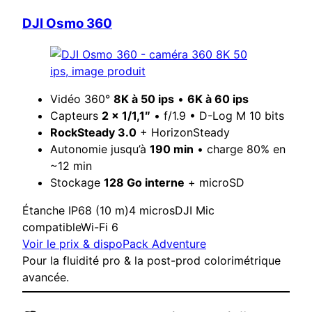
DJI Osmo 360
Vidéo 360°
8K à 50 ips
•
6K à 60 ips
Capteurs
2 × 1/1,1″
• f/1.9 • D-Log M 10 bits
RockSteady 3.0
+ HorizonSteady
Autonomie jusqu’à
190 min
• charge 80% en
~12 min
Stockage
128 Go interne
+ microSD
Étanche IP68 (10 m)
4 micros
DJI Mic
compatible
Wi-Fi 6
Voir le prix & dispo
Pack Adventure
Pour la fluidité pro & la post-prod colorimétrique
avancée.