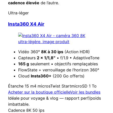
cadence élevée
de l’autre.
Ultra-léger
Insta360 X4 Air
Vidéo 360°
8K à 30 ips
(Action HDR)
Capteurs
2 × 1/1,8″
• f/1.9 • AdaptiveTone
165 g
seulement • objectifs remplaçables
FlowState + verrouillage de l’horizon 360°
Cloud
Insta360+
(200 Go offerts)
Étanche 15 m
4 micros
Twist Start
microSD 1 To
Acheter sur la boutique officielle
Voir les bundles
Idéale pour voyage & vlog — rapport perf/poids
imbattable.
Cadence 8K 50 ips