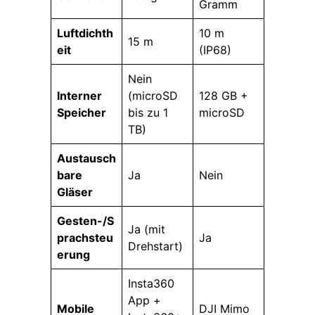
Gramm
Luftdichth
10 m
15 m
eit
(IP68)
Nein
Interner
(microSD
128 GB +
Speicher
bis zu 1
microSD
TB)
Austausch
bare
Ja
Nein
Gläser
Gesten-/S
Ja (mit
prachsteu
Ja
Drehstart)
erung
Insta360
App +
Mobile
DJI Mimo