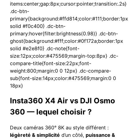
items:center;gap:8px;cursor:pointer;transition:.2s}
.dc-btn-
primary{background:#ffd814;color:#111;border:1px
solid #f0c400} .dc-btn-
primary:hover{filter:brightness(0.98)} .dc-btn-
ghost{background:#fff;color:#0f172a;border:1px
solid #e2e8f0} .dc-note{font-
size:12px;color:#475569;margin-top:8px} .dc-
compare-title{font-size:22px;font-
weight:800;margin:0 0 12px} .dc-compare-
sub{font-size:14px;color:#475569;margin:0 0
18px}
Insta360 X4 Air vs DJI Osmo
360 — lequel choisir ?
Deux caméras 360° 8K au style différent :
légèreté & simplicité
d’un côté,
puissance &