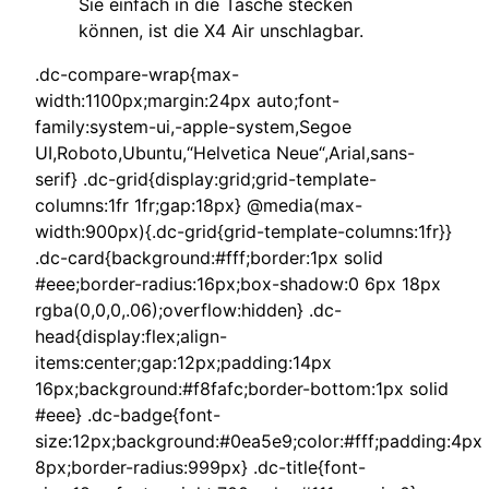
Sie einfach in die Tasche stecken
können, ist die X4 Air unschlagbar.
.dc-compare-wrap{max-
width:1100px;margin:24px auto;font-
family:system-ui,-apple-system,Segoe
UI,Roboto,Ubuntu,“Helvetica Neue“,Arial,sans-
serif} .dc-grid{display:grid;grid-template-
columns:1fr 1fr;gap:18px} @media(max-
width:900px){.dc-grid{grid-template-columns:1fr}}
.dc-card{background:#fff;border:1px solid
#eee;border-radius:16px;box-shadow:0 6px 18px
rgba(0,0,0,.06);overflow:hidden} .dc-
head{display:flex;align-
items:center;gap:12px;padding:14px
16px;background:#f8fafc;border-bottom:1px solid
#eee} .dc-badge{font-
size:12px;background:#0ea5e9;color:#fff;padding:4px
8px;border-radius:999px} .dc-title{font-