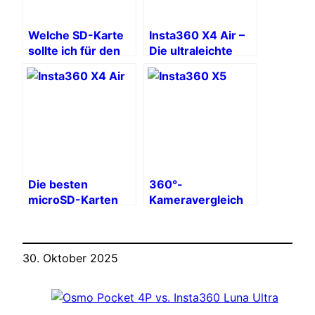
Welche SD-Karte
Insta360 X4 Air –
sollte ich für den
Die ultraleichte
DJI Osmo 360
8K-360°-Kamera
wählen?
zum Festhalten
des Lebens in
Bewegung
Die besten
360°-
microSD-Karten
Kameravergleich
für die Insta360
2025: Insta360,
X4 Air
DJI, GoPro, Akaso
30. Oktober 2025