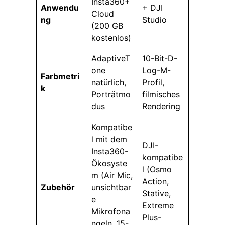
Insta360+
Anwendu
+ DJI
Cloud
ng
Studio
(200 GB
kostenlos)
AdaptiveT
10-Bit-D-
one
Log-M-
Farbmetri
natürlich,
Profil,
k
Porträtmo
filmisches
dus
Rendering
Kompatibe
l mit dem
DJI-
Insta360-
kompatibe
Ökosyste
l (Osmo
m (Air Mic,
Action,
Zubehör
unsichtbar
Stative,
e
Extreme
Mikrofona
Plus-
ngeln, 15-