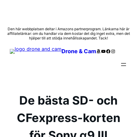
Hoppa
Den här webbplatsen deltar i Amazons partnerprogram. Länkarna här är
affiliatelänkar: om du handlar via dem kostar det dig inget extra, men det
till
hjälper till att stödja innehållsskapandet. Tack!
innehåll
Amazon
YouTube
Facebook
Instagram
Drone & Cam
De bästa SD- och
CFexpress-korten
för Sony α9 III