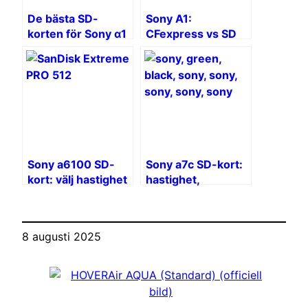
De bästa SD-
Sony A1:
korten för Sony α1
CFexpress vs SD
II – Köpguide
UHS-II – video och
burst
Sony a6100 SD-
Sony a7c SD-kort:
kort: välj hastighet
hastighet,
och kapacitet
kapacitet och
tillförlitlighet
8 augusti 2025