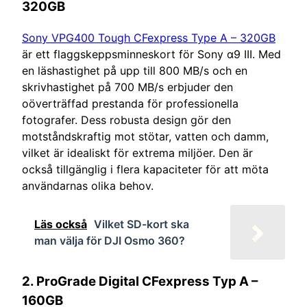
320GB
Sony VPG400 Tough CFexpress Type A – 320GB
är ett flaggskeppsminneskort för Sony α9 III. Med
en läshastighet på upp till 800 MB/s och en
skrivhastighet på 700 MB/s erbjuder den
oöverträffad prestanda för professionella
fotografer. Dess robusta design gör den
motståndskraftig mot stötar, vatten och damm,
vilket är idealiskt för extrema miljöer. Den är
också tillgänglig i flera kapaciteter för att möta
användarnas olika behov.
Läs också
Vilket SD-kort ska
man välja för DJI Osmo 360?
2.
ProGrade Digital CFexpress Typ A –
160GB