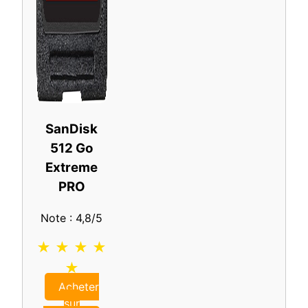
SanDisk
512 Go
Extreme
PRO
Note : 4,8/5
★ ★ ★ ★
★
Acheter
sur