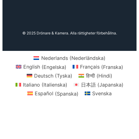
© 2025 Drönare & Kamera. Alla rättigheter förbehållna.
Nederlands
(
Nederländska
)
English
(
Engelska
)
Français
(
Franska
)
Deutsch
(
Tyska
)
हिन्दी
(
Hindi
)
Italiano
(
Italienska
)
日本語
(
Japanska
)
Español
(
Spanska
)
Svenska