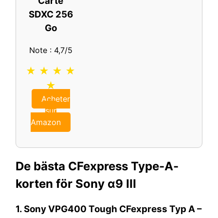
Carte
SDXC 256
Go
Note : 4,7/5
★ ★ ★ ★
★
Acheter
sur
Amazon
De bästa CFexpress Type-A-
korten för Sony α9 III
1.
Sony VPG400 Tough CFexpress Typ A –