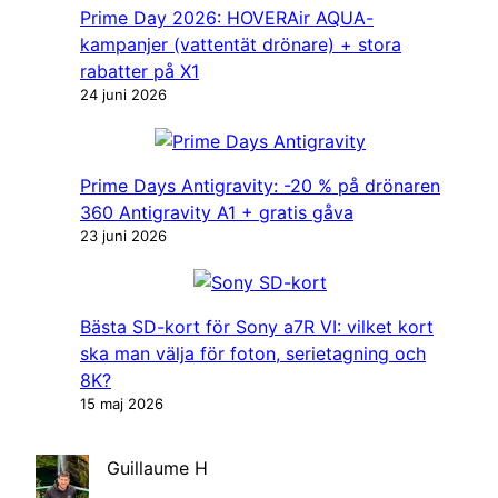
Prime Day 2026: HOVERAir AQUA-
kampanjer (vattentät drönare) + stora
rabatter på X1
24 juni 2026
Prime Days Antigravity: -20 % på drönaren
360 Antigravity A1 + gratis gåva
23 juni 2026
Bästa SD-kort för Sony a7R VI: vilket kort
ska man välja för foton, serietagning och
8K?
15 maj 2026
Guillaume H