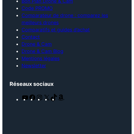
Bon Plan Drone & Cam
Code PROMO
Comparateur de drone : comparez les
meilleurs drones
Comparatifs et guides d’achat
Contact
Drone & Cam
Drone & Cam Blog
Mentions légales
Newsletter
Réseaux sociaux
Y
F
I
X
T
A
o
a
n
i
m
u
c
s
k
a
T
e
t
T
z
u
b
a
o
o
b
o
g
k
n