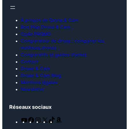
À propos de Drone & Cam
Bon Plan Drone & Cam
Code PROMO
Comparateur de drone : comparez les
meilleurs drones
Comparatifs et guides d’achat
Contact
Drone & Cam
Drone & Cam Blog
Mentions légales
Newsletter
Réseaux sociaux
Y
F
I
X
T
A
o
a
n
i
m