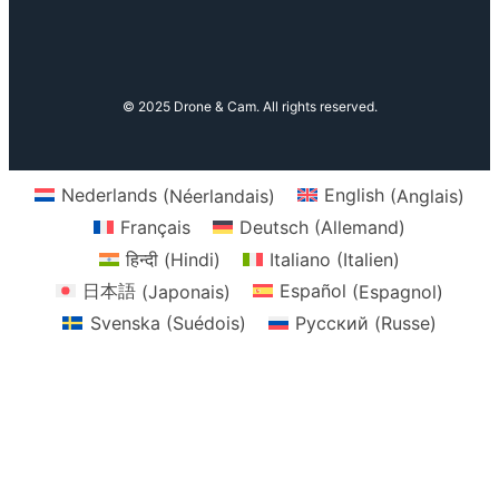
u
c
s
k
a
T
e
t
T
z
u
b
a
o
o
b
o
g
k
n
© 2025 Drone & Cam. All rights reserved.
e
o
r
k
a
m
Nederlands
(
Néerlandais
)
English
(
Anglais
)
Français
Deutsch
(
Allemand
)
हिन्दी
(
Hindi
)
Italiano
(
Italien
)
日本語
(
Japonais
)
Español
(
Espagnol
)
Svenska
(
Suédois
)
Русский
(
Russe
)