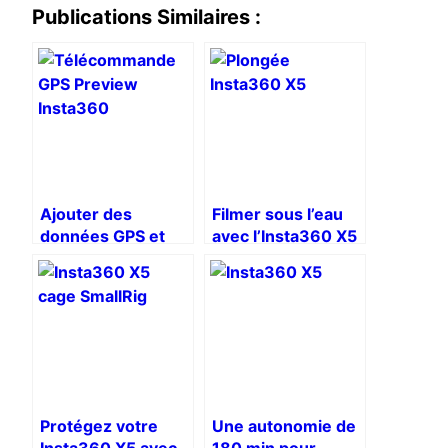
Publications Similaires :
Ajouter des
Filmer sous l’eau
données GPS et
avec l’Insta360 X5
vitesse à vos
: résultats, flous et
vidéos Insta360
solutions efficaces
X5 (Garmin, Apple
Watch)
Protégez votre
Une autonomie de
Insta360 X5 avec
180 min pour