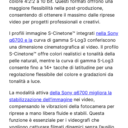
colore 4:2:2 a 10 bit. Questi formati offrono una
maggiore flessibilità nella post-produzione,
consentendo di ottenere il massimo dalle riprese
video per progetti professionali e creativi.
I profili immagine S-Cinetone™ integrati
nella Sony
α6700 e la
curva di gamma S-Log3 conferiscono
una dimensione cinematografica al video. Il profilo
S-Cinetone™ offre colori realistici e tonalità della
pelle naturali, mentre la curva di gamma S-Log3
consente fino a 14+ tacche di latitudine per una
regolazione flessibile del colore e gradazioni da
tonalità a luce.
La modalità attiva
della Sony α6700 migliora la
stabilizzazione dell’immagine
nei video,
compensando le vibrazioni della fotocamera per
riprese a mano libera fluide e stabili. Questa
funzione è essenziale per i videografi che
vogliono catturare filmati dinamici senza l’ausilio