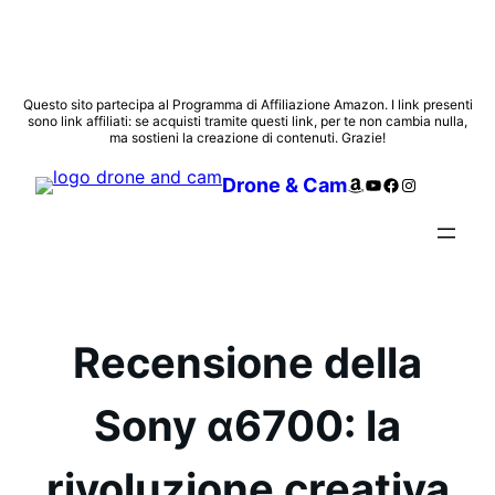
Vai
Questo sito partecipa al Programma di Affiliazione Amazon. I link presenti
sono link affiliati: se acquisti tramite questi link, per te non cambia nulla,
al
ma sostieni la creazione di contenuti. Grazie!
contenuto
Amazon
YouTube
Facebook
Instagram
Drone & Cam
Recensione della
Sony α6700: la
rivoluzione creativa