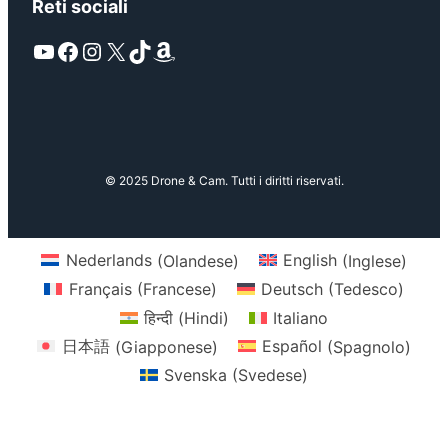
Reti sociali
YouTube
Facebook
Instagram
X
TikTok
Amazon
© 2025 Drone & Cam. Tutti i diritti riservati.
Nederlands
(
Olandese
)
English
(
Inglese
)
Français
(
Francese
)
Deutsch
(
Tedesco
)
हिन्दी
(
Hindi
)
Italiano
日本語
(
Giapponese
)
Español
(
Spagnolo
)
Svenska
(
Svedese
)