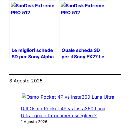
tipo A vs SD UHS-II
U3/V60 per video
4K
Le migliori schede
Quale scheda SD
SD per Sony Alpha
per il Sony FX2? Le
7 IV: Guida
migliori opzioni per
all’acquisto 2025
la tua telecamera
cinematografica!
8 Agosto 2025
DJI Osmo Pocket 4P vs Insta360 Luna
Ultra: quale fotocamera scegliere?
1 Agosto 2026